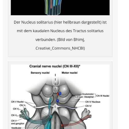
2020
(26)
>
2019
(45)
>
2018
(3)
>
2017
(4)
>
2016
(1)
>
2015
(2)
>