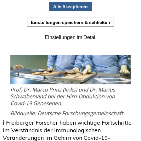
•
Einladung zur Studienteilnahme
Juni
(2)
>
Mai
(2)
>
April
(4)
>
März
(1)
>
Februar
(5)
>
Januar
(4)
>
2025
(72)
>
2024
(153)
>
2023
(18)
>
ℹ️ Freiburger Forscher haben wichtige Fortschritte
2022
(119)
>
im Verständnis der immunologischen
Veränderungen im Gehirn von Covid-19-
2021
(468)
>