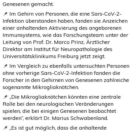
Genesenen gemacht.
2020
(26)
>
📌 Im Gehirn von Personen, die eine Sars-CoV-2-
2019
(45)
>
Infektion überstanden haben, fanden sie Anzeichen
einer anhaltenden Aktivierung des angeborenen
2018
(3)
>
Immunsystems, wie das Forschungsteam unter der
2017
(4)
>
Leitung von Prof. Dr. Marco Prinz, Ärztlicher
Direktor am Institut für Neuropathologie des
2016
(1)
>
Universitätsklinikums Freiburg jetzt zeigt.
2015
(2)
>
📌 Im Vergleich zu ebenfalls untersuchten Personen
ohne vorherige Sars-CoV-2-Infektion fanden die
Forscher in den Gehirnen von Genesenen zahlreiche
sogenannte Mikrogliaknötchen.
📌 „Die Mikrogliaknötchen könnten eine zentrale
Rolle bei den neurologischen Veränderungen
spielen, die bei einigen Genesenen beobachtet
werden“, erklärt Dr. Marius Schwabenland.
📌 „Es ist gut möglich, dass die anhaltende