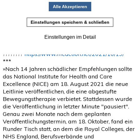
NICEs Runder Tisch zur ME/CFS-Leitlinie
•
Einladung zur Studienteilnahme
***
Juni
(2)
Im Original ???????? “The Treatment Of ME Has
>
Been Dickensian” – NICE’s Roundtable On The
Mai
(2)
>
ME/CFS Guideline | October 19, 2021 | The
April
(4)
#MEAction Network UK
>
????????
https://www.meaction.net/2021/10/19/
März
(1)
>
***
Februar
(5)
»Nach 14 Jahren schädlicher Empfehlungen sollte
>
das National Institute for Health and Care
Januar
(4)
>
Excellence (NICE) am 18. August 2021 die neue
Leitlinie veröffentlichen, die eine abgestufte
2025
(72)
>
Bewegungstherapie verbietet. Stattdessen wurde
2024
(153)
>
die Veröffentlichung in letzter Minute "pausiert".
Genau zwei Monate nach dem geplanten
2023
(18)
>
Veröffentlichungstermin, am 18. Oktober, fand ein
2022
(119)
>
Runder Tisch statt, an dem die Royal Colleges, der
NHS England, Berufsverbände und
2021
(468)
>